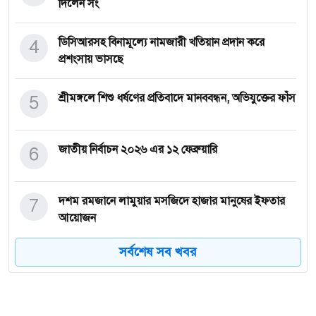
দিলেন সং
4
ডিসিআরসহ বিনামূল্যে নামজারী খতিয়ান প্রদান করে
প্রশংসায় ভাসছে
5
শ্রীমঙ্গলে শিশু ধর্ষণের প্রতিবাদে মানববন্ধন, অভিযুক্তের ফাঁস
6
জাতীয় নির্বাচন ২০২৬ এর ১২ ফেব্রুয়ারি
7
দশম রমজানে লামুয়ার মসজিদে হাজার মানুষের ইফতার
আয়োজন
সর্বশেষ সব খবর
8
ভয়াবহ বন্যায় প্রস্তুত ১৫৩টি আশ্রয়কেন্দ্র, খোলা হয়েছে
কন্ট্রো
মৌলভীবাজার-৪ (শ্রীমঙ্গল-কমলগঞ্জ) আসনে নির্বাচনী