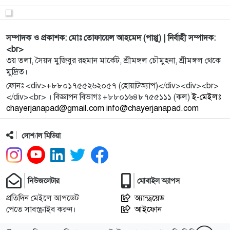
9
আলোচনা তুঙ্গ
সম্পাদক ও প্রকাশক: মোঃ তোফায়েল আহমেদ (পাপ্পু) | নির্বাহী সম্পাদক:
10
এসএসসি পরীক্ষায় পাসের হার ৬৮ দশমিক ৪৫, কমেছে
<br>
জিপিএ-৫
৩য় তলা, সৈয়দ মুজিবুর রহমান মার্কেট, শ্রীমঙ্গল চৌমুহনা, শ্রীমঙ্গল থেকে
মুদ্রিত।
11
১৭ মাসের বকেয়া প্রভিডেন্ট ফান্ডের দাবিতে শ্রীমঙ্গলে তিন
ফোনঃ <div>+৮৮০১৭৫৫২৬২০৫৭ (হোয়াটঅ্যাপ)</div><div><br>
বাগা
</div><br> । বিজ্ঞাপন বিভাগঃ +৮৮০১৬৪৮৭৫৫১১১ (কল)
ই-মেইলঃ
chayerjanapad@gmail.com info@chayerjanapad.com
12
মৌলভীবাজারসহ আরো ৩ জেলা বন্যা শঙ্কায়
সোশ্যাল মিডিয়া
13
শ্রীমঙ্গলে পুলিশের পাশে আওয়ামী লীগ নেতাকে বসিয়ে
আইনশৃঙ্খলা স
নিউজলেটার
মোবাইল অ্যাপস
14
শ্রীমঙ্গলে ১৮ ফুট লম্বা অজগর উদ্ধার, বন বিভাগের কাছে
প্রতিদিন মেইলে আপডেট
অ্যান্ড্রয়েড
পেতে সাবস্ক্রাইব করুন।
হস্তান্
আইফোন