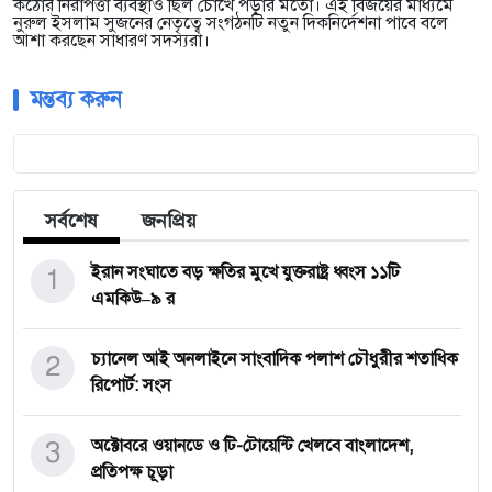
কঠোর নিরাপত্তা ব্যবস্থাও ছিল চোখে পড়ার মতো। এই বিজয়ের মাধ্যমে
নুরুল ইসলাম সুজনের নেতৃত্বে সংগঠনটি নতুন দিকনির্দেশনা পাবে বলে
আশা করছেন সাধারণ সদস্যরা।
মন্তব্য করুন
সর্বশেষ
জনপ্রিয়
1
ইরান সংঘাতে বড় ক্ষতির মুখে যুক্তরাষ্ট্র ধ্বংস ১১টি
এমকিউ–৯ র
2
চ্যানেল আই অনলাইনে সাংবাদিক পলাশ চৌধুরীর শতাধিক
রিপোর্ট: সংস
3
অক্টোবরে ওয়ানডে ও টি-টোয়েন্টি খেলবে বাংলাদেশ,
প্রতিপক্ষ চূড়া