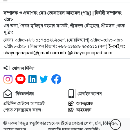
সম্পাদক ও প্রকাশক: মোঃ তোফায়েল আহমেদ (পাপ্পু) | নির্বাহী সম্পাদক:
10
গ্র্যান্ড সুলতানে একযুগ: পর্যটন, সাংবাদিকতা ও সংস্কৃতির
<br>
সেতু
৩য় তলা, সৈয়দ মুজিবুর রহমান মার্কেট, শ্রীমঙ্গল চৌমুহনা, শ্রীমঙ্গল থেকে
মুদ্রিত।
11
শ্রীমঙ্গলে পুলিশের অভিযানে চোরাইকৃত মালামাল উদ্ধার,
ফোনঃ <div>+৮৮০১৭৫৫২৬২০৫৭ (হোয়াটঅ্যাপ)</div><div><br>
গ্রেফতার
</div><br> । বিজ্ঞাপন বিভাগঃ +৮৮০১৬৪৮৭৫৫১১১ (কল)
ই-মেইলঃ
chayerjanapad@gmail.com info@chayerjanapad.com
12
শ্রীমঙ্গলে সরকারি প্রাথমিক বিদ্যালয় প্রধান শিক্ষক সমিতির
উপজ
সোশ্যাল মিডিয়া
13
খালেদা জিয়ার মৃত্যুতে প্রধান উপদেষ্টার শোক
নিউজলেটার
মোবাইল অ্যাপস
14
ত্রয়োদশ সংসদের প্রথম অধিবেশন শুরু
প্রতিদিন মেইলে আপডেট
অ্যান্ড্রয়েড
পেতে সাবস্ক্রাইব করুন।
আইফোন
© সকল কিছুর স্বত্বাধিকারঃ
ওয়েবসাইটের কোনো লেখা, ছবি, ভিডিও
15
২৪ ঘণ্টায় স্বর্ণের দাম বাড়লো প্রায় ৭ হাজার টাকা
চায়ের জনপদ
অনুমতি ছাড়া ব্যবহার বেআইনি।