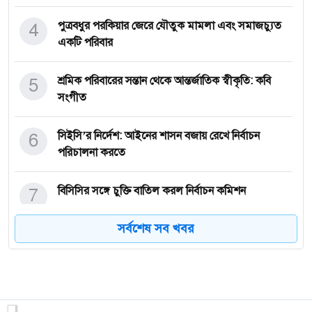
4
পুত্রবধুর পরকিয়ার জেরে যৌতুক মামলা এবং সমাজচ্যুত
একটি পরিবার
5
শ্রমিক পরিবারের সন্তান থেকে আন্তর্জাতিক স্বীকৃতি: কবি
সংগীত
6
সিইসি’র নির্দেশ: আইনের শাসন বজায় রেখে নির্বাচন
পরিচালনা করতে
7
বিসিসির সঙ্গে চুক্তি বাতিল করল নির্বাচন কমিশন
সর্বশেষ সব খবর
8
শ্রীমঙ্গলে উন্মুক্ত চা আস্বাদনী অধিবেশন ও ৬ দিন ব্যাপী প্রশি
9
শ্রীমঙ্গলে দুই দিনব্যাপী ‘স্বাধীনতা উৎসব ২০২৬’ আয়োজন