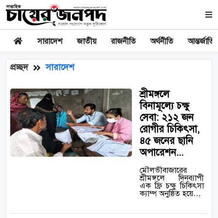
সারাদেশ
জাতীয়
রাজনীতি
অর্থনীতি
আন্তর্জাতি
প্রচ্ছদ
সারাদেশ
শ্রীমঙ্গলে
বিনামূল্যে চক্ষু
সেবা: ২১২ জন
রোগীর চিকিৎসা,
৪৫ জনের ছানি
অপারেশন...
মৌলভীবাজারের
শ্রীমঙ্গলে দিনব্যাপী
এক ফ্রি চক্ষু চিকিৎসা
ক্যাম্প অনুষ্ঠিত হয়েছে।
মঙ্গলবার ৮ জুলাই
উপজেলার সিন্দুরখাঁন
ষাড়েরগঞ্জ এলাকায় দি