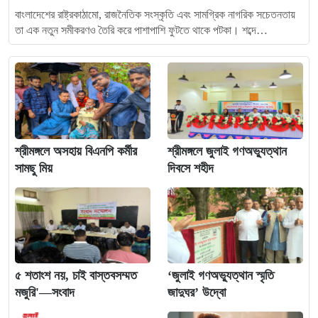
বাংলাদেশের রাষ্ট্রকাঠামো, রাজনৈতিক সংস্কৃতি এবং সামগ্রিক নাগরিক সচেতনতায়
তা এক নতুন সমীকরণও তৈরি করে পাশাপাশি ফুটতে থাকে পটকা। শব্দে…
শ্রীমঙ্গলে অসহায় বিএনপি কর্মীর
শ্রীমঙ্গলে জুলাই গণঅভ্যুত্থান
সামছু মিয়
দিবসে শহীদ
৫ শতাংশ নয়, চাই বাস্তবসম্মত
‘জুলাই গণঅভ্যুত্থান স্মৃতি
মজুরি'—সংবাদ
জাদুঘর’ উদ্বো