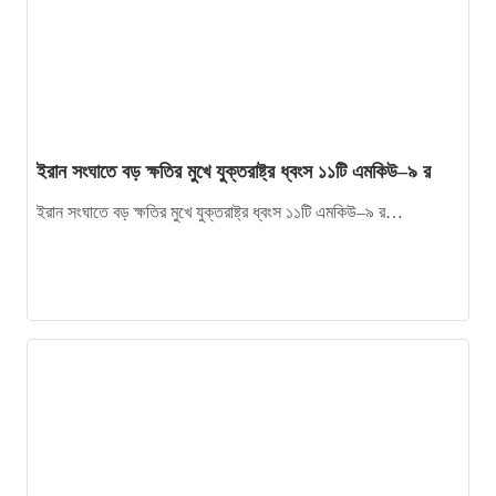
11
বাংলাদেশের আতিথেয়তা খাতে নতুন ইতিহাস, আন্তর্জাতিক ‘গোল্ডেন
কীস’ সম্মাননায় সাইফুর রহমান জাবেদ
12
স্বাধীনতার পরও উন্নয়নের ছোঁয়া নেই, কুঞ্জবন গ্রামের কাঁচা রাস্তা
সংস্কারের দাবিতে মানববন্ধন
ইরান সংঘাতে বড় ক্ষতির মুখে যুক্তরাষ্ট্র ধ্বংস ১১টি এমকিউ–৯ র
13
শ্রীমঙ্গলে হোটেল-রেস্তোরাঁ খাতে ন্যূনতম মজুরি বাস্তবায়নে
ইরান সংঘাতে বড় ক্ষতির মুখে যুক্তরাষ্ট্র ধ্বংস ১১টি এমকিউ–৯ র…
উদ্বুদ্ধকরণ সভা অনুষ্ঠিত
14
আন্তর্জাতিক মানবাধিকার সম্মেলনে সম্মাননা পেলেন মুহাম্মদ রুয়েল
খান আশরাফুল
15
কার হাতে যাচ্ছে এবারের ট্রফি
16
না ফেরার দেশে বন্যপ্রাণীর অকৃত্রিম বন্ধু সীতেশ বাবু, শোকাহত
শ্রীমঙ্গল