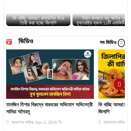
কি খাচ্ছি আমরা? রাসায়নিক দিয়ে
ইরান সংঘাতে বড় ক্ষতির মুখে
তৈরী করা হচ্ছে জিলাপি
যুক্তরাষ্ট্র ধ্বংস ১১টি এমকিউ–৯
ভিডিও
সব ভিডিও
তানজিন তিশার বিরুদ্ধে মারধরের অভিযোগ অভিনেত্রী
কি খাচ্ছি আমরা? রা
সামিয়া অথৈরমু
জিলাপি
প্রকাশের তারিখঃ Apr 2, 2026 ইং
প্রকাশের তারিখঃ 