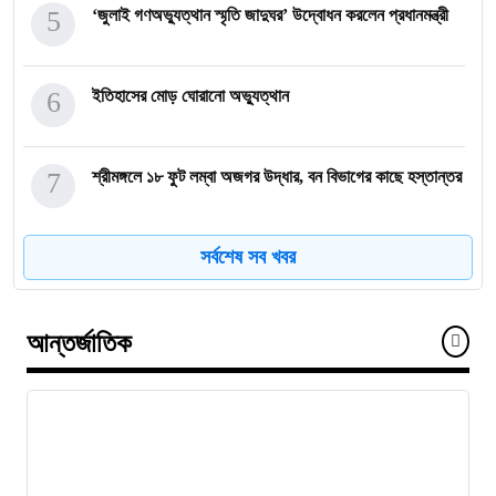
5
‘জুলাই গণঅভ্যুত্থান স্মৃতি জাদুঘর’ উদ্বোধন করলেন প্রধানমন্ত্রী
6
ইতিহাসের মোড় ঘোরানো অভ্যুত্থান
7
শ্রীমঙ্গলে ১৮ ফুট লম্বা অজগর উদ্ধার, বন বিভাগের কাছে হস্তান্তর
সর্বশেষ সব খবর
8
নেইমারকে বিশ্বকাপ উৎসর্গ করলেন স্পেনের স্ট্রাইকার
আন্তর্জাতিক
9
পর্দা নামলো বিশ্বকাপের, ১৬ বছর পর স্পেনের শিরোপা জয়
10
আন্তর্জাতিক মানবাধিকার সম্মেলনে বিশেষ সম্মাননা পেলেন ফারুক
খাঁন, শ্রীমঙ্গলে সংবর্ধনা