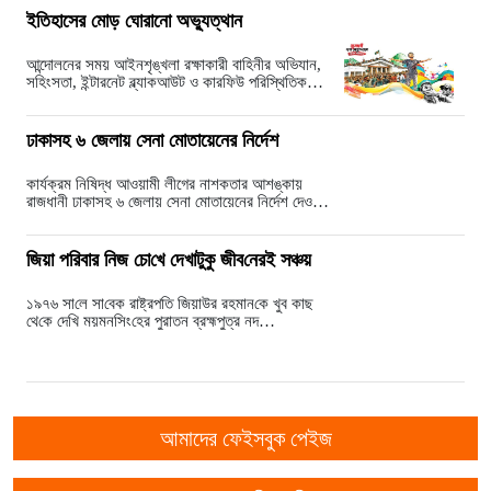
ইতিহাসের মোড় ঘোরানো অভ্যুত্থান
আন্দোলনের সময় আইনশৃঙ্খলা রক্ষাকারী বাহিনীর অভিযান,
সহিংসতা, ইন্টারনেট ব্ল্যাকআউট ও কারফিউ পরিস্থিতিক…
ঢাকাসহ ৬ জেলায় সেনা মোতায়েনের নির্দেশ
কার্যক্রম নিষিদ্ধ আওয়ামী লীগের নাশকতার আশঙ্কায়
রাজধানী ঢাকাসহ ৬ জেলায় সেনা মোতায়েনের নির্দেশ দেওয়া
হ…
জিয়া প‌রিবার নিজ চো‌খে দেখাটুকু জীব‌নেরই সঞ্চয়
১৯৭৬ সা‌লে সা‌বেক রাষ্ট্রপ‌তি জিয়াউর রহমান‌কে খুব কাছ
থে‌কে দে‌খি ময়মন‌সিং‌হের পুরাতন ব্রহ্মপুত্র নদ…
আমাদের ফেইসবুক পেইজ