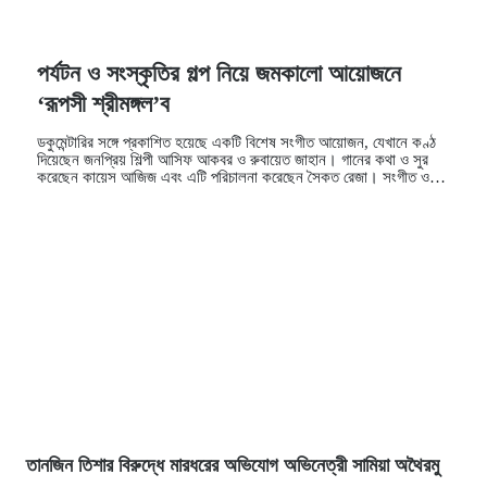
পর্যটন ও সংস্কৃতির গল্প নিয়ে জমকালো আয়োজনে
‘রূপসী শ্রীমঙ্গল’ব
ডকুমেন্টারির সঙ্গে প্রকাশিত হয়েছে একটি বিশেষ সংগীত আয়োজন, যেখানে কণ্ঠ
দিয়েছেন জনপ্রিয় শিল্পী আসিফ আকবর ও রুবায়েত জাহান। গানের কথা ও সুর
করেছেন কায়েস আজিজ এবং এটি পরিচালনা করেছেন সৈকত রেজা। সংগীত ও
ডকু…
তানজিন তিশার বিরুদ্ধে মারধরের অভিযোগ অভিনেত্রী সামিয়া অথৈরমু