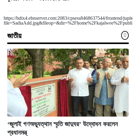
https://bdix4.ebnserver.com:2083/cpsess8468637544/frontend/jupiter
file=SadiaAdd.jpg&fileop=&dir=%2Fhome%2Fkajalwee%2Fpublic_h
জাতীয়
‘জুলাই গণঅভ্যুত্থান স্মৃতি জাদুঘর’ উদ্বোধন করলেন
প্রধানমন্ত্