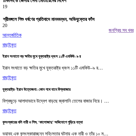
ঢাকাসহ ৬ জেলায় সেনা মোতায়েনের নির্দেশ
19
শ্রীমঙ্গলে শিশু ধর্ষণের প্রতিবাদে মানববন্ধন, অভিযুক্তের ফাঁস
20
জনপ্রিয় সব খবর
আন্তর্জাতিক
বাছাইকৃত
ইরান সংঘাতে বড় ক্ষতির মুখে যুক্তরাষ্ট্র ধ্বংস ১১টি এমকিউ–৯ র
ইরান সংঘাতে বড় ক্ষতির মুখে যুক্তরাষ্ট্র ধ্বংস ১১টি এমকিউ–৯ র…
বাছাইকৃত
যুক্তরাষ্ট্র- ইরান উত্তেজনা: কোন পথে যাবে বিশ্ববাজার
বিশ্বজুড়ে আলাদাভাবে উদ্বেগ বাড়ছে জ্বালানি তেলের বাজার নিয়ে। …
বাছাইকৃত
কুসংস্কারের বলি নারী ও শিশু, ‘কালোজাদু’ অভিযোগে পুড়িয়ে হত্যা
ভয়াবহ এক কুসংস্কারাচ্ছন্ন সহিংসতার ঘটনায় এক নারী ও তাঁর ১০ ম…