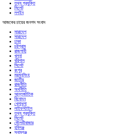
তথ্য প্রযুক্তি
সিলেট
লগইন
আজকের চায়ের জনপদ সংবাদ
সারাদেশ
সারাদেশ
ঢাকা
চট্টগ্রাম
রাজশাহী
খুলনা
বরিশাল
সিলেট
রংপুর
ময়মনসিংহ
জাতীয়
রাজনীতি
অর্থনীতি
আন্তর্জাতিক
বিনোদন
খেলাধুলা
লাইফস্টাইল
তথ্য প্রযুক্তি
সিলেট
মৌলভীবাজার
হবিগঞ্জ
সুনামগঞ্জ