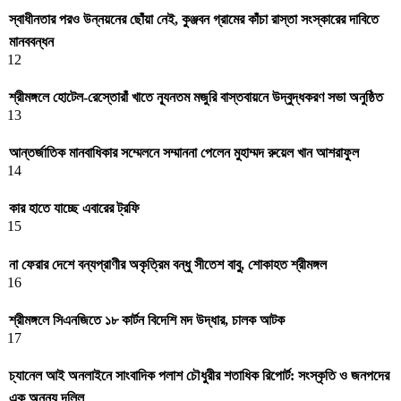
স্বাধীনতার পরও উন্নয়নের ছোঁয়া নেই, কুঞ্জবন গ্রামের কাঁচা রাস্তা সংস্কারের দাবিতে
মানববন্ধন
12
শ্রীমঙ্গলে হোটেল-রেস্তোরাঁ খাতে ন্যূনতম মজুরি বাস্তবায়নে উদ্বুদ্ধকরণ সভা অনুষ্ঠিত
13
আন্তর্জাতিক মানবাধিকার সম্মেলনে সম্মাননা পেলেন মুহাম্মদ রুয়েল খান আশরাফুল
14
কার হাতে যাচ্ছে এবারের ট্রফি
15
না ফেরার দেশে বন্যপ্রাণীর অকৃত্রিম বন্ধু সীতেশ বাবু, শোকাহত শ্রীমঙ্গল
16
শ্রীমঙ্গলে সিএনজিতে ১৮ কার্টন বিদেশি মদ উদ্ধার, চালক আটক
17
চ্যানেল আই অনলাইনে সাংবাদিক পলাশ চৌধুরীর শতাধিক রিপোর্ট: সংস্কৃতি ও জনপদের
এক অনন্য দলিল