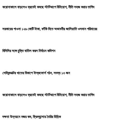
করোনাকালে বাড়লেও ক্রমেই কমছে স্টার্টআপে বিনিয়োগ, নীতি সহজ করার তাগিদ
সরকারের পাওনা ১২৬ কোটি টাকা, ফাঁকি দিতে অভাবনীয় জালিয়াতি ওসমান পরিবারের
বিসিসির সঙ্গে চুক্তি বাতিল করল নির্বাচন কমিশন
সেমিকন্ডাক্টর খাতের বিকাশে টাস্কফোর্স গঠন, সদস্য ১৩ জন
করোনাকালে বাড়লেও ক্রমেই কমছে স্টার্টআপে বিনিয়োগ, নীতি সহজ করার তাগিদ
দক্ষতা উন্নয়নে নজর কম, ফ্রিল্যান্সার তৈরির হিড়িক