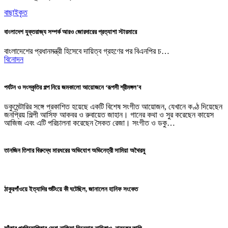
বাছাইকৃত
বাংলাদেশ যুক্তরাজ্য সম্পর্ক আরও জোরদারের প্রত্যাশা স্টারমারে
বাংলাদেশের প্রধানমন্ত্রী হিসেবে দায়িত্ব গ্রহণের পর বিএনপির চ…
বিনোদন
পর্যটন ও সংস্কৃতির গল্প নিয়ে জমকালো আয়োজনে ‘রূপসী শ্রীমঙ্গল’ব
ডকুমেন্টারির সঙ্গে প্রকাশিত হয়েছে একটি বিশেষ সংগীত আয়োজন, যেখানে কণ্ঠ দিয়েছেন
জনপ্রিয় শিল্পী আসিফ আকবর ও রুবায়েত জাহান। গানের কথা ও সুর করেছেন কায়েস
আজিজ এবং এটি পরিচালনা করেছেন সৈকত রেজা। সংগীত ও ডকু…
তানজিন তিশার বিরুদ্ধে মারধরের অভিযোগ অভিনেত্রী সামিয়া অথৈরমু
ঠাকুরগাঁওয়ে ইত্যাদির শুটিংয়ে কী ঘটেছিল, জানালেন হানিফ সংকেত