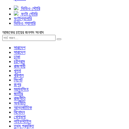
ভিডিও স্টোরি
ফটো স্টোরি
ফটোগ্যালারি
ভিডিও গ্যালারি
আজকের চায়ের জনপদ সংবাদ
সারাদেশ
সারাদেশ
ঢাকা
চট্টগ্রাম
রাজশাহী
খুলনা
বরিশাল
সিলেট
রংপুর
ময়মনসিংহ
জাতীয়
রাজনীতি
অর্থনীতি
আন্তর্জাতিক
বিনোদন
খেলাধুলা
লাইফস্টাইল
তথ্য প্রযুক্তি