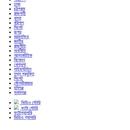
ঢাকা
চট্টগ্রাম
রাজশাহী
খুলনা
বরিশাল
সিলেট
রংপুর
ময়মনসিংহ
জাতীয়
রাজনীতি
অর্থনীতি
আন্তর্জাতিক
বিনোদন
খেলাধুলা
লাইফস্টাইল
তথ্য প্রযুক্তি
সিলেট
মৌলভীবাজার
হবিগঞ্জ
সুনামগঞ্জ
ভিডিও স্টোরি
ফটো স্টোরি
ফটোগ্যালারি
ভিডিও গ্যালারি