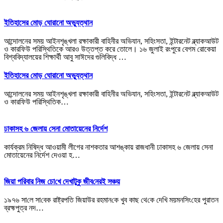
ইতিহাসের মোড় ঘোরানো অভ্যুত্থান
আন্দোলনের সময় আইনশৃঙ্খলা রক্ষাকারী বাহিনীর অভিযান, সহিংসতা, ইন্টারনেট ব্ল্যাকআউট
ও কারফিউ পরিস্থিতিকে আরও উত্তপ্ত করে তোলে। ১৬ জুলাই রংপুরে বেগম রোকেয়া
বিশ্ববিদ্যালয়ের শিক্ষার্থী আবু সাঈদের গুলিবিদ্ধ …
ইতিহাসের মোড় ঘোরানো অভ্যুত্থান
আন্দোলনের সময় আইনশৃঙ্খলা রক্ষাকারী বাহিনীর অভিযান, সহিংসতা, ইন্টারনেট ব্ল্যাকআউট
ও কারফিউ পরিস্থিতিক…
ঢাকাসহ ৬ জেলায় সেনা মোতায়েনের নির্দেশ
কার্যক্রম নিষিদ্ধ আওয়ামী লীগের নাশকতার আশঙ্কায় রাজধানী ঢাকাসহ ৬ জেলায় সেনা
মোতায়েনের নির্দেশ দেওয়া হ…
জিয়া প‌রিবার নিজ চো‌খে দেখাটুকু জীব‌নেরই সঞ্চয়
১৯৭৬ সা‌লে সা‌বেক রাষ্ট্রপ‌তি জিয়াউর রহমান‌কে খুব কাছ থে‌কে দে‌খি ময়মন‌সিং‌হের পুরাতন
ব্রহ্মপুত্র নদ…