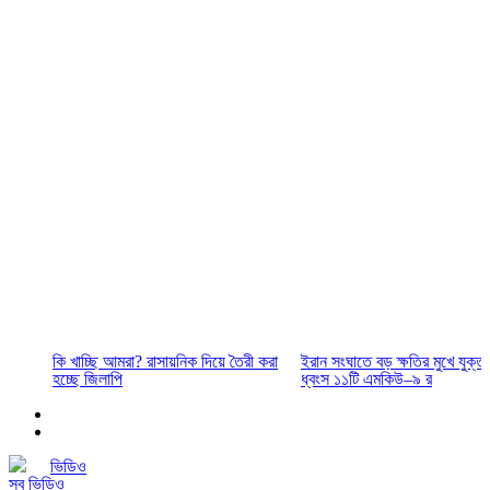
কি খাচ্ছি আমরা? রাসায়নিক দিয়ে তৈরী করা
ইরান সংঘাতে বড় ক্ষতির মুখে যুক্তরাষ
হচ্ছে জিলাপি
ধ্বংস ১১টি এমকিউ–৯ র
ভিডিও
সব ভিডিও