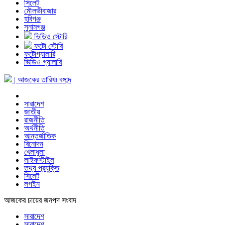
সিলেট
মৌলভীবাজার
হবিগঞ্জ
সুনামগঞ্জ
ভিডিও স্টোরি
ফটো স্টোরি
ফটোগ্যালারি
ভিডিও গ্যালারি
| আজকের তারিখঃ
বঙ্গাব্দ
সারাদেশ
জাতীয়
রাজনীতি
অর্থনীতি
আন্তর্জাতিক
বিনোদন
খেলাধুলা
লাইফস্টাইল
তথ্য প্রযুক্তি
সিলেট
লগইন
আজকের চায়ের জনপদ সংবাদ
সারাদেশ
সারাদেশ