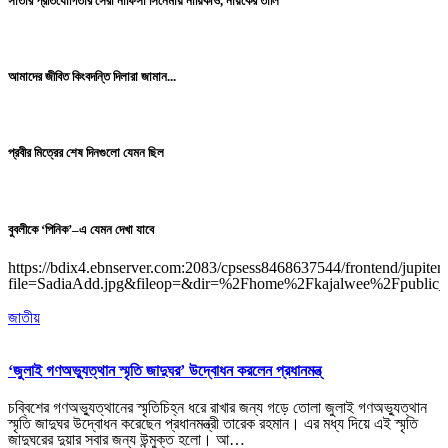
সাঁতার প্রতিযোগিতার সেরা নাফিসা সিনেমায় নায়িকাও, নায়কের তালি
আমাদের জীবিত কিংবদন্তি দিলারা জামান...
প্রবীর মিত্রের শেষ দিনগুলো যেমন ছিল
বুবলীকে ‘পিনিক’–এ যেমন দেখা যাবে
https://bdix4.ebnserver.com:2083/cpsess8468637544/frontend/jupiter/
file=SadiaAdd.jpg&fileop=&dir=%2Fhome%2Fkajalwee%2Fpublic_h
জাতীয়
‘জুলাই গণঅভ্যুত্থান স্মৃতি জাদুঘর’ উদ্বোধন করলেন প্রধানমন্ত্
চব্বিশের গণঅভ্যুত্থানের স্মৃতিচিহ্ন ধরে রাখার জন্য গড়ে তোলা জুলাই গণঅভ্যুত্থান
স্মৃতি জাদুঘর উদ্বোধন করেছেন প্রধানমন্ত্রী তারেক রহমান। এর মধ্য দিয়ে এই স্মৃতি
জাদুঘরের দুয়ার সবার জন্য উন্মুক্ত হলো। আ…