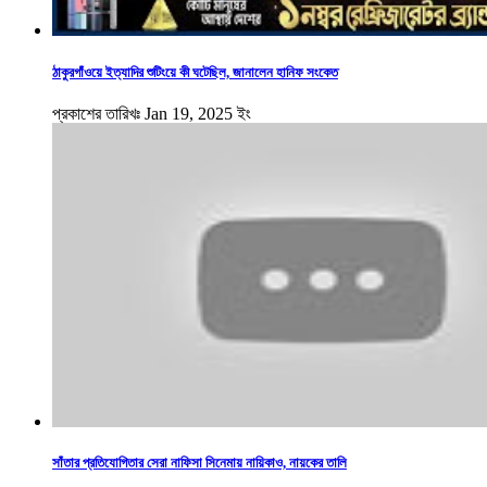
ঠাকুরগাঁওয়ে ইত্যাদির শুটিংয়ে কী ঘটেছিল, জানালেন হানিফ সংকেত
প্রকাশের তারিখঃ Jan 19, 2025 ইং
সাঁতার প্রতিযোগিতার সেরা নাফিসা সিনেমায় নায়িকাও, নায়কের তালি