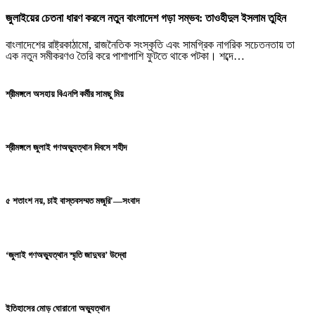
জুলাইয়ের চেতনা ধারণ করলে নতুন বাংলাদেশ গড়া সম্ভব: তাওহীদুল ইসলাম তুহিন
বাংলাদেশের রাষ্ট্রকাঠামো, রাজনৈতিক সংস্কৃতি এবং সামগ্রিক নাগরিক সচেতনতায় তা
এক নতুন সমীকরণও তৈরি করে পাশাপাশি ফুটতে থাকে পটকা। শব্দে…
শ্রীমঙ্গলে অসহায় বিএনপি কর্মীর সামছু মিয়
শ্রীমঙ্গলে জুলাই গণঅভ্যুত্থান দিবসে শহীদ
৫ শতাংশ নয়, চাই বাস্তবসম্মত মজুরি'—সংবাদ
‘জুলাই গণঅভ্যুত্থান স্মৃতি জাদুঘর’ উদ্বো
ইতিহাসের মোড় ঘোরানো অভ্যুত্থান