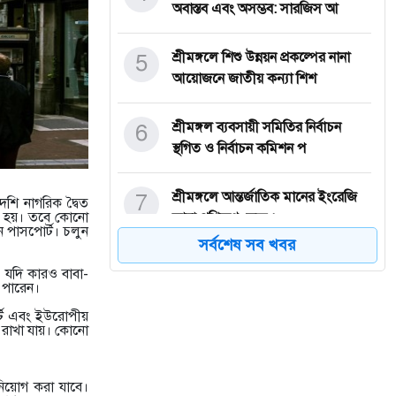
অবাস্তব এবং অসম্ভব: সারজিস আ
5
শ্রীমঙ্গলে শিশু উন্নয়ন প্রকল্পের নানা
আয়োজনে জাতীয় কন্যা শিশ
6
শ্রীমঙ্গল ব্যবসায়ী সমিতির নির্বাচন
স্থগিত ও নির্বাচন কমিশন প
7
শ্রীমঙ্গলে আন্তর্জাতিক মানের ইংরেজি
শি নাগরিক দ্বৈত
তে হয়। তবে কোনো
ভাষা প্রশিক্ষণ কেন্দ্র ‘
ন পাসপোর্ট। চলুন
সর্বশেষ সব খবর
8
মৌলভীবাজার-৪ (শ্রীমঙ্গল-কমলগঞ্জ)
ৎ যদি কারও বাবা-
আসনে নির্বাচনী আলোচনা তুঙ্গ
ে পারেন।
র্ট এবং ইউরোপীয়
য় রাখা যায়। কোনো
9
শ্রীমঙ্গলে নিরাপদ মহাসড়ক ব্যবস্থাপনা
ও দুর্ঘটনা প্রতিরোধে মত
িনিয়োগ করা যাবে।