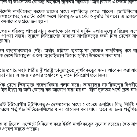
 বা অর্থনৈতিক বৈচিত্র্য তহবিলে ন্যূনতম বিনিয়োগ আর রিয়েল এস্টেটে বিন
 বিদেশি নাগরিকেরা কয়েক মাসের মধ্যে নাগরিকত্ব পেতে পারেন। ডোমিনিকায়
গুলোসহ ১৪০টির বেশি দেশে ভিসামুক্ত ভ্রমণের অনুমতি মিলবে। এ প্রকল্
 বসবাসেরও প্রয়োজন হয় না।
্কের নাগরিকত্ব পাওয়া যায়। কমপক্ষে চার লাখ মার্কিন ডলার মূল্যের রিয়েল এ
 পাওয়া সম্ভব। তুরস্কে বিনিয়োগের মাধ্যমে নাগরিকত্বের জন্য নিজ দেশের 
হয় না।
ের বাধ্যবাধকতাও নেই। অর্থাৎ চাইলে তুরস্কে না থেকেও নাগরিকত্ব ধরে রা
্যক দেশে ভিসামুক্ত ও অন-অ্যারাইভাল ভিসার সুবিধা উপভোগ করা যায়।
ায় প্রশান্ত মহাসাগরীয় দ্বীপরাষ্ট্র ভানুয়াতুতে নাগরিকত্বের জন্য আবেদন করা যায়
়া যায়। এ জন্য সরকারি তহবিলে ন্যূনতম বিনিয়োগ প্রয়োজন।
াধিক দেশে ভিসামুক্ত প্রবেশাধিকার প্রদান করে। ভানুয়াতুর নাগরিকত্বের বিপর
ন ট্যাক্স বা অন্য কোনো কর আরোপ করা হয় না। যাঁরা ন্যূনতম শর্তে দ্রুত নাগ
রামটি ইউরোপীয় ইউনিয়নভুক্ত দেশগুলোর মধ্যে সবচেয়ে জনপ্রিয়। কিছু নির্দিষ্ট
রলে পর্তুগিজ সিটিজেনশিপের জন্য আবেদন করা যায়। তবে এ জন্য পর্তুগিজ 
ান্ড বা রিয়েল এস্টেটে বিনিয়োগ করে ইইউ নাগরিকত্বের সুযোগ রয়েছে। দ্বৈত না
 প্রবেশ করতে পারেন।