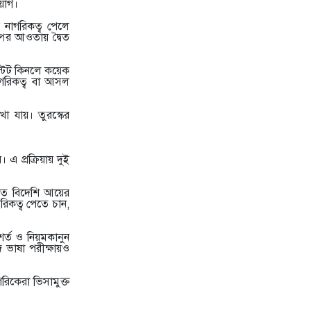
িয়োগ।
10
যুবদল, ছাত্রদল ও স্বেচ্ছাসেবক দলের
৫ নেতা আজীবন বহিষ্কার
 নাগরিকত্ব পেলে
পের আওতায় দ্বৈত
11
শিক্ষা প্রতিষ্ঠান সবুজে ঘিরতে বসুন্ধরা
স্টেট কিনলে কয়েক
শুভসংঘের বৃক্ষরোপণ কর
নাগরিকত্ব বা আসল
খা যায়। তুরস্কের
12
সরকারের পাওনা ১২৬ কোটি টাকা,
ফাঁকি দিতে অভাবনীয় জালিয়াতি ওসম
। এ প্রক্রিয়ায় দুই
13
শ্রীমঙ্গলে সংস্কৃতির বিকাশে এমপি ও
সাংস্কৃতিক সংগঠনগুলোর মতব
ীতে বিদেশি আয়ের
রিকত্ব পেতে চান,
14
নৈতিক অবক্ষয় রোধে জুমার খুতবায়
 শর্ত ও নিয়মকানুন
সচেতনতার আহ্বান সর্বদলীয় ই
ভাষা পরীক্ষায়ও
গরিকেরা ভিসামুক্ত
15
ত্রয়োদশ জাতীয় সংসদের স্পিকার
মেজর হাফিজ উদ্দিন