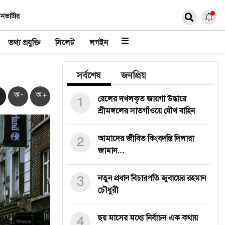
নভার্টার
তথ্য প্রযুক্তি
সিলেট
লগইন
সর্বশেষ
জনপ্রিয়
অ-
অ+
1
রেলের দখলকৃত জায়গা উদ্ধারে
শ্রীমঙ্গলের সাতগাঁওয়ে যৌথ বাহিন
2
আমাদের জীবিত কিংবদন্তি দিলারা
জামান...
3
নতুন প্রধান বিচারপতি জুবায়ের রহমান
চৌধুরী
4
ছয় মাসের মধ্যে নির্বাচন এক কথায়