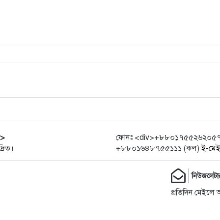
r>
ফোনঃ <div>+৮৮০১৭৫৫২৬২০৫৭ (হো
্রিত।
+৮৮০১৬৪৮৭৫৫১১১ (কল)
ই-মে
নিউজলেটা
প্রতিদিন মেইলে 