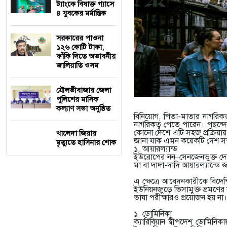
ট্যাংকে বিষাক্ত গ্যাসে
৪ যুবকের মর্মান্তিক
সরকারের পাওনা
১২৬ কোটি টাকা,
ফাঁকি দিতে অভাবনীয়
জালিয়াতি ওসম
মৌলভীবাজার জেলা
পুলিশের মাসিক
কল্যাণ সভা অনুষ্ঠিত
বিনিয়োগ, পিতা-মাতার নাগরিকত
নাগরিকত্ব পেতে পারেন। পছন্
কোনো দেশে এটি সহজ প্রক্রিয়ায় 
খালেদা জিয়ার
জানা যাক এমন কয়েকটি দেশ সম্
মৃত্যুতে হাসিনার শোক
১. আয়ারল্যান্ড
ইউরোপের নন–সেনজেনভুক্ত দেশ আ
মা বা দাদা-দাদি আয়ারল্যান্ডে 
এ ক্ষেত্রে আবেদনকারীকে বিদে
ইউনিয়নজুড়ে ভিসামুক্ত ভ্রমণে
ভাষা পরীক্ষারও প্রয়োজন হয় না।
১. ডোমিনিকা
ক্যারিবিয়ান দ্বীপদেশ ডোমিনি