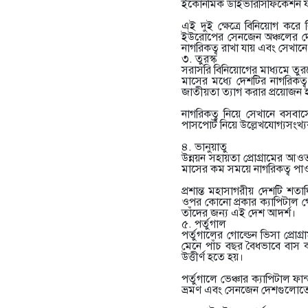
ইকোনমিক ডাইভারসিফিকেশন ফান্ড
এই দুই ক্ষেত্রে বিনিয়োগ করে
ইউরোপের সেনজেন অঞ্চলের দেশ
নাগরিকত্ব রাখা যায় এবং সেখানে
৩. তুরস্ক
সরাসরি বিনিয়োগের মাধ্যমে তুরস
মাসের মধ্যে দেশটির নাগরিকত্ব
জাতীয়তা ত্যাগ করার প্রয়োজন 
নাগরিকত্ব নিয়ে সেখানে বসবাস
পাসপোর্ট নিয়ে উল্লেখযোগ্যসংখ
৪. ভানুয়াতু
উন্নয়ন সহায়তা প্রোগ্রামের আওত
মাসের কম সময়ে নাগরিকত্ব পাওয
প্রশান্ত মহাসাগরীয় দেশটি শত
ওপর কোনো প্রকার ক্যাপিটাল গেই
তাঁদের জন্য এই দেশ আদর্শ।
৫. পর্তুগাল
পর্তুগালের গোল্ডেন ভিসা প্রোগ্
মেনে পাঁচ বছর বৈধভাবে বাস ক
উত্তীর্ণ হতে হয়।
পর্তুগালে ভেঞ্চার ক্যাপিটাল ফ
ভ্রমণ এবং সেনজেন দেশগুলোতে